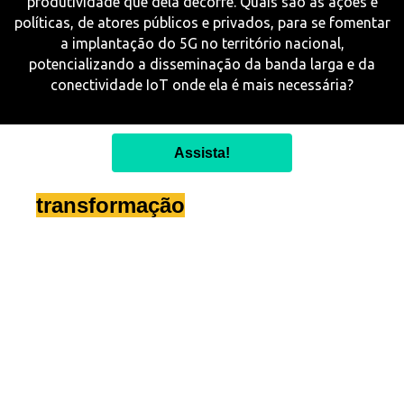
produtividade que dela decorre. Quais são as ações e
políticas, de atores públicos e privados, para se fomentar
a implantação do 5G no território nacional,
potencializando a disseminação da banda larga e da
conectividade IoT onde ela é mais necessária?
Assista!
A
transformação
do agronegócio no
pós-pandemia
O agronegócio brasileiro não parou durante a pandemia.
Mesmo em um cenário com alta volatilidade do câmbio e
das commodities, interrupções nas cadeias de suprimento
globais e preocupações com a saúde dos seus
consumidores e da