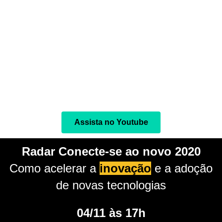
Nesta live, executivos e especialistas convidados vão
explorar os destaques do relatório sobre as percepções de
maturidade, impacto e prazo de adoção das tecnologias,
considerando as diferentes visões de cada setor, além de
responder às perguntas do público.
Assista no Youtube
Radar Conecte-se ao novo 2020
Como acelerar a
inovação
e a adoção
de novas tecnologias
04/11 às 17h