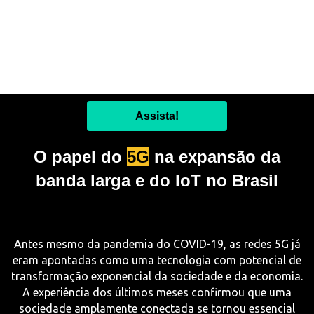
fomento e empresas de todos os portes e maturidades,
esse modelo de colaboração com foco na inovação está
sendo intensamente empregado durante a pandemia e
tende a ganhar escala após esse período.
Assista!
O papel do
5G
na expansão da
banda larga e do IoT no Brasil
Antes mesmo da pandemia do COVID-19, as redes 5G já
eram apontadas como uma tecnologia com potencial de
transformação exponencial da sociedade e da economia.
A experiência dos últimos meses confirmou que uma
sociedade amplamente conectada se tornou essencial